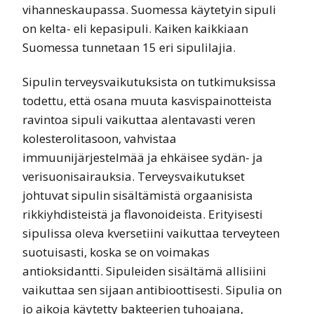
vihanneskaupassa. Suomessa käytetyin sipuli
on kelta- eli kepasipuli. Kaiken kaikkiaan
Suomessa tunnetaan 15 eri sipulilajia.
Sipulin terveysvaikutuksista on tutkimuksissa
todettu, että osana muuta kasvispainotteista
ravintoa sipuli vaikuttaa alentavasti veren
kolesterolitasoon, vahvistaa
immuunijärjestelmää ja ehkäisee sydän- ja
verisuonisairauksia. Terveysvaikutukset
johtuvat sipulin sisältämistä orgaanisista
rikkiyhdisteistä ja flavonoideista. Erityisesti
sipulissa oleva kversetiini vaikuttaa terveyteen
suotuisasti, koska se on voimakas
antioksidantti. Sipuleiden sisältämä allisiini
vaikuttaa sen sijaan antibioottisesti. Sipulia on
jo aikoja käytetty bakteerien tuhoajana,