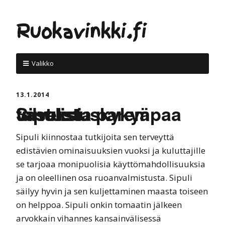
Ruokavinkki.fi
Valikko
13.1.2014
Sipulista parempaa vastustuskykyä talveksi
Sipuli kiinnostaa tutkijoita sen terveyttä
edistävien ominaisuuksien vuoksi ja kuluttajille
se tarjoaa monipuolisia käyttömahdollisuuksia
ja on oleellinen osa ruoanvalmistusta. Sipuli
säilyy hyvin ja sen kuljettaminen maasta toiseen
on helppoa. Sipuli onkin tomaatin jälkeen
arvokkain vihannes kansainvälisessä