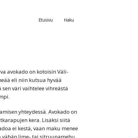
Etusivu
Haku
a avokado on kotoisin Väli-
eää eli niin kutsua hyvää
sen väri vaihtelee vihreästä
mpi.
tamisen yhteydessä. Avokado on
karapujen kera. Lisäksi siitä
okadoa ei kestä, vaan maku menee
 vähän lime- tai sitruunamehu