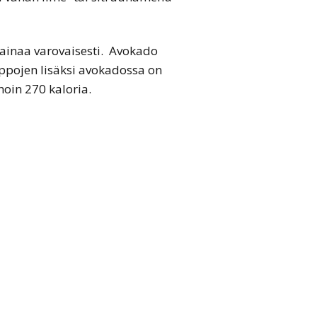
painaa varovaisesti. Avokado
appojen lisäksi avokadossa on
noin 270 kaloria.