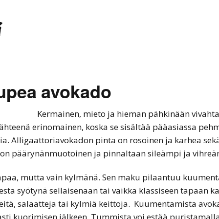
i
 upea avokado
Kermainen, mieto ja hieman pähkinään vivahtav
ähteenä erinomainen, koska se sisältää pääasiassa pehm
. Alligaattoriavokadon pinta on rosoinen ja karhea sekä 
on päärynänmuotoinen ja pinnaltaan sileämpi ja vihreä
tapaa, mutta vain kylmänä. Sen maku pilaantuu kuumen
ta syötynä sellaisenaan tai vaikka klassiseen tapaan kat
tteitä, salaatteja tai kylmiä keittoja. Kuumentamista av
ti kuorimisen jälkeen. Tummista voi estää puristamalla