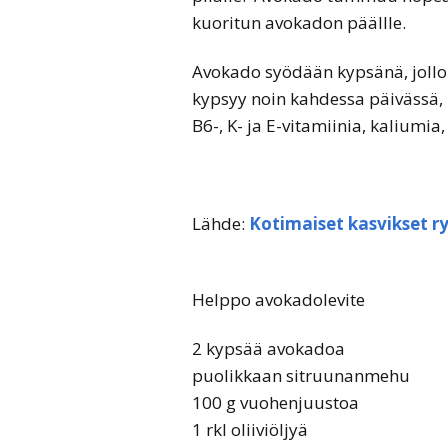
kuoritun avokadon päällle.
Avokado syödään kypsänä, jolloi
kypsyy noin kahdessa päivässä, 
B6-, K- ja E-vitamiinia, kaliumi
Lähde:
Kotimaiset kasvikset r
Helppo avokadolevite
2 kypsää avokadoa
puolikkaan sitruunanmehu
100 g vuohenjuustoa
1 rkl oliiviöljyä