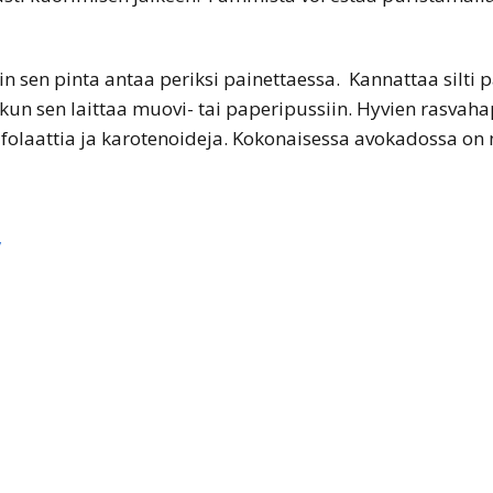
n sen pinta antaa periksi painettaessa. Kannattaa silti 
kun sen laittaa muovi- tai paperipussiin. Hyvien rasvah
a, folaattia ja karotenoideja. Kokonaisessa avokadossa on 
y