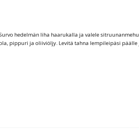
. Survo hedelmän liha haarukalla ja valele sitruunanmehu
a, pippuri ja oliiviöljy. Levitä tahna lempileipäsi päälle 