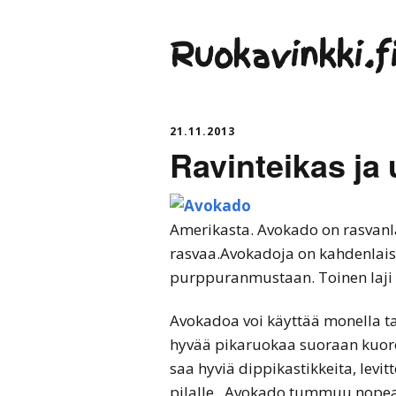
Ruokavinkki.f
21.11.2013
Ravinteikas ja
Amerikasta. Avokado on rasvanl
rasvaa.Avokadoja on kahdenlaisia
purppuranmustaan. Toinen laji 
Avokadoa voi käyttää monella 
hyvää pikaruokaa suoraan kuores
saa hyviä dippikastikkeita, levi
pilalle. Avokado tummuu nopeas