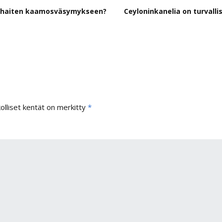
arhaiten kaamosväsymykseen?
Ceyloninkanelia on turvall
olliset kentät on merkitty
*