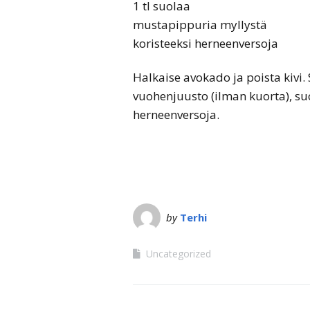
1 tl suolaa
mustapippuria myllystä
koristeeksi herneenversoja
Halkaise avokado ja poista kivi
vuohenjuusto (ilman kuorta), suol
herneenversoja.
by
Terhi
Uncategorized