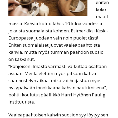
eniten
koko
maail
massa. Kahvia kuluu lähes 10 kiloa vuodessa
jokaista suomalaista kohden. Esimerkiksi Keski-
Euroopassa juodaan vain noin puolet tästä.
Eniten suomalaiset juovat vaaleapaahtoista
kahvia, mutta myös tumman paahdon suosio
on kasvanut.
”Pohjoisen ilmasto varmasti vaikuttaa osaltaan
asiaan. Meillä elettiin myös pitkään kahvin
säännöstelyn aikaa, mikä voi heijastua myös
nykypäivään innokkaana kahvin nauttimisena”,
pohtii koulutuspäällikkö Harri Hytönen Paulig
Instituutista.
Vaaleapaahtoisen kahvin suosion syy löytyy sen