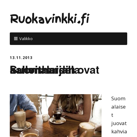
Ruokavinkki.fi
Valikko
13.11.2013
Suomalaiset ovat kahvitrendin aallonharjalla
Suom
alaise
t
juovat
kahvia