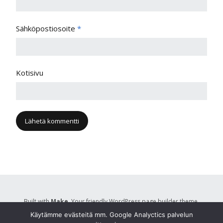
Sähköpostiosoite
*
Kotisivu
Built with
Make
. Your friendly WordPress page builder theme.
Käytämme evästeitä mm. Google Analyctics palvelun