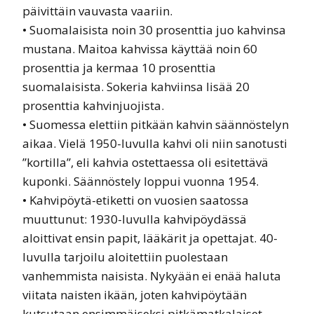
päivittäin vauvasta vaariin.
• Suomalaisista noin 30 prosenttia juo kahvinsa
mustana. Maitoa kahvissa käyttää noin 60
prosenttia ja kermaa 10 prosenttia
suomalaisista. Sokeria kahviinsa lisää 20
prosenttia kahvinjuojista.
• Suomessa elettiin pitkään kahvin säännöstelyn
aikaa. Vielä 1950-luvulla kahvi oli niin sanotusti
”kortilla”, eli kahvia ostettaessa oli esitettävä
kuponki. Säännöstely loppui vuonna 1954.
• Kahvipöytä-etiketti on vuosien saatossa
muuttunut: 1930-luvulla kahvipöydässä
aloittivat ensin papit, lääkärit ja opettajat. 40-
luvulla tarjoilu aloitettiin puolestaan
vanhemmista naisista. Nykyään ei enää haluta
viitata naisten ikään, joten kahvipöytään
kutsutaan ensimmäiseksi pitkämatkalaiset.