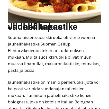
Jauhelihakastike viidellä tapaa
Suomalaisten suosikkiruoka oli viime vuonna
jauhelihakastike Suomen Gallup
Elintarviketiedon tekemän tutkimuksen
mukaan. Muita suosikkiruokia olivat muun
muassa lihapullat, makaronilaatikko, munakas,
pasta ja pizza.
Jauhelihakastike on mainio perheruoka, jota voi
helposti varioida vuodenajan tai mielen
mukaan. Tunnetuin jauhelihakastike lienee
bolognese, joka on kotoisin Italian Bolognan
alueelta. Siitäkin löytyy yhtä monta ohjetta kuin