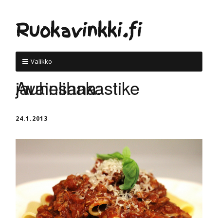
Ruokavinkki.fi
Valikko
Avainsana:
jauhelihakastike
24.1.2013